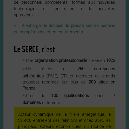
de personnels compétents, formés aux nouvelles
technologies et sensibilisés à de nouvelles
approches.
> Télécharger le dossier de presse sur les besoins
en compétences et en recrutements
Le
SERCE
, c’est
Une
organisation professionnelle
créée en
1922
Un réseau de
260 entreprises
adhérentes
(PME, ETI et agences de grands
groupes) réparties sur plus de
900 sites en
France
Près de
100 qualifications
dans
17
domaines
différents
Acteur dynamique de la filière énergétique, le
SERCE entretient des relations étroites avec les
principaux acteurs économiques du monde de