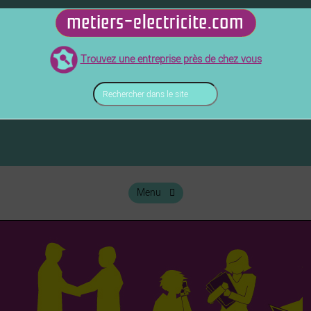
Skip
to
métiers de l'électricité
metiers-electricite.com
content
Trouvez une entreprise près de chez vous
Rechercher
dans
le
site
Menu