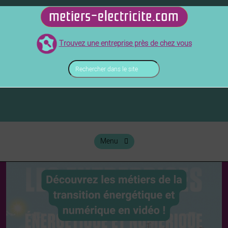
Skip
to
métiers de l'électricité
metiers-electricite.com
content
Trouvez une entreprise près de chez vous
Rechercher
dans
le
site
Menu