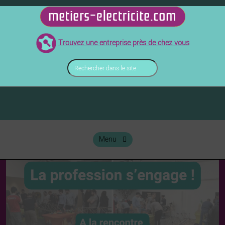
Skip
to
métiers de l'électricité
metiers-electricite.com
content
Trouvez une entreprise près de chez vous
Rechercher
dans
le
site
Menu