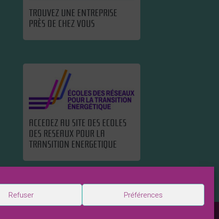
TROUVEZ UNE ENTREPRISE
PRÈS DE CHEZ VOUS
ACCEDEZ AU SITE DES ECOLES
DES RESEAUX POUR LA
TRANSITION ENERGETIQUE
Refuser
Préférences