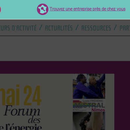
Trouvez une entreprise près de chez vous
EURS D’ACTIVITÉ
ACTUALITÉS
RESSOURCES
PAR
/
/
/